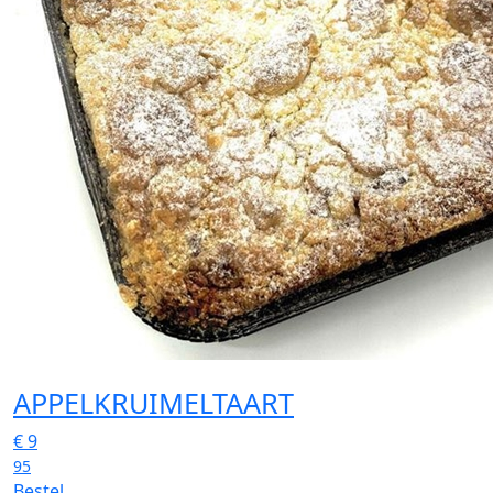
APPELKRUIMELTAART
€
9
95
Bestel