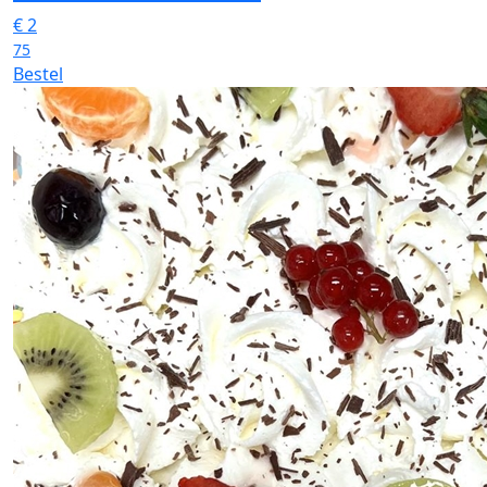
€
2
75
Bestel