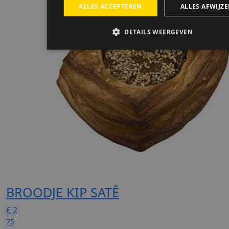
BROODJE KIP SATÊ
€
2
75