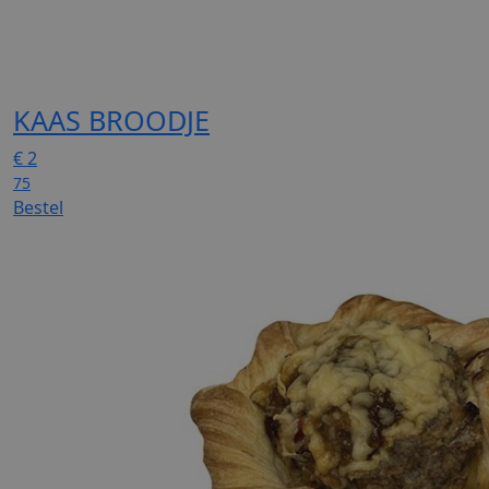
KAAS BROODJE
€
2
75
Bestel