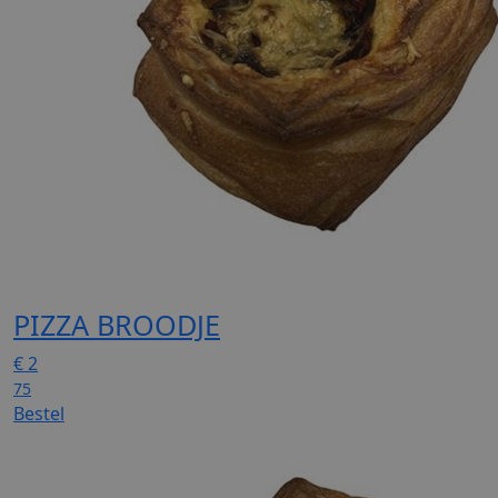
PIZZA BROODJE
€
2
75
Bestel