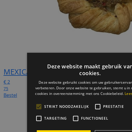
MEXICAANS BROODJE
€
2
75
Bestel