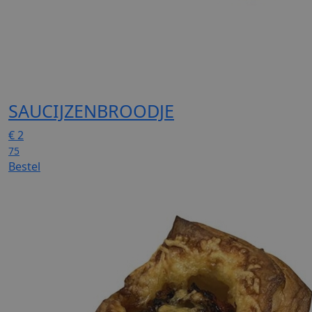
SAUCIJZENBROODJE
€
2
75
Bestel