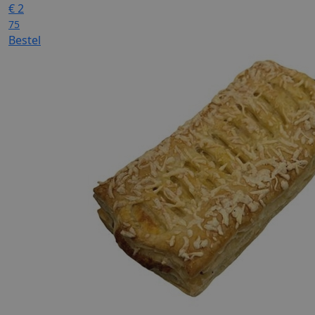
€
2
75
Bestel