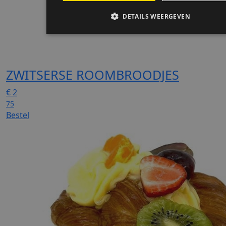
ZWITSERSE ROOMBROODJES
€
2
75
Bestel