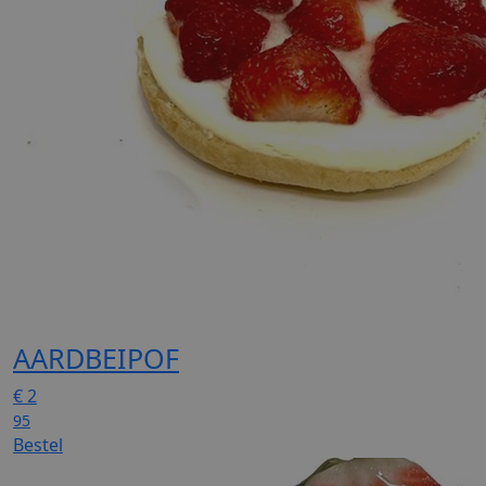
AARDBEIPOF
€
2
95
Bestel