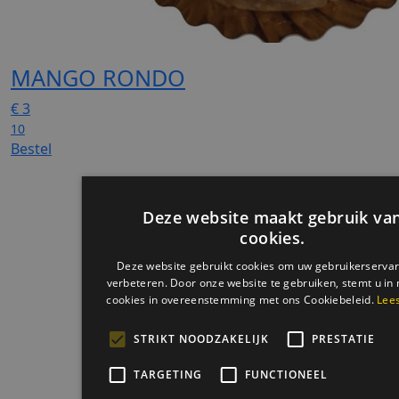
MANGO RONDO
€
3
10
Bestel